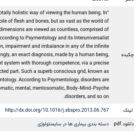
 totally holistic way of viewing the human being. In
pile of flesh and bones, but as vast as the world of
 dimensions are viewed as countless, comprised of
cording to Psymentology and its Interuniversalist
on, impairment and imbalance in any of the infinite
چکیده
ngly, an exact diagnosis, made by a human being,
ent system with thorough competence, via a precise
cted part. Such a superb conscious grid, known as
ntology. According to Psymentology, disorders are
osomatic, mental, mentosomatic, Body-Mind-Psyche
disorders, and so on.
لینک
http://dx.doi.org/10.1016/j.sbspro.2013.06.767
دانلود pdf
دسته بندی بیماری ها در سایمنتولوژی