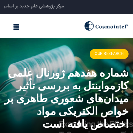
مرکز پژوهشی علم جدید بر اس
خانه
مبانی نظری
OUR RESEARCH
نشریات
شماره هفدهم ژورنال علمی
ثبت تحقیقات
کازمواینتل به بررسی تأثیر
فرادرمانگاه
میدان‌های شعوری طاهری بر
کنفرانسها
خواص الکتریکی مواد
درباره
اختصاص یافته است