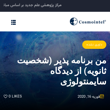
مرکز پژوهشی علم جدید بر اساس م
خانه
مبانی نظری
داوری نشده
نشریات
من برنامه پذیر (شخصیت
ثبت تحقیقات
ثانویه) از دیدگاه
فرادرمانگاه
سایمنتولوژی
کنفرانسها
0
LIKES
فوریه 16, 2020
درباره