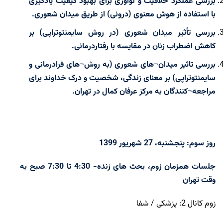
بررسی عملکرد خلاقیت و نوآوری برای بهبود کیفیت یادگیری
با استفاده از هوش معنوی (درونی) از طریق میدان شعوری.
بررسی تأثیر میدان شعوری (در روش سایمنتوتراپی) بر
کاهش اضطراب زنان در مقایسه با رفتاردرمانی.
بررسی تاثیر میدان¬های شعوری (به روش¬های فرادرمانی و
سایمنتوتراپی) بر معنای زندگی، شخصیت و درک خداوند برای
مراجعه¬کنندگان به مرکز عرفان کمال در تهران.
روز سوم: پنجشنبه، 27 شهریور 1399
جلسات همزمان زوم، بحث های زنده- 4:30 تا 7:30 صبح به
وقت تهران
زوم کانال 2: پزشکی / شفا