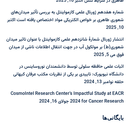
طاهری در شرایط تنش
اکتبر 10, 2025
شماره هفدهم ژورنال علمی کازمواینتل به بررسی تأثیر میدان‌های
شعوری طاهری بر خواص الکتریکی مواد اختصاص یافته است
اکتبر
10, 2025
انتشار ژورنال شمارۀ شانزدهم علمی کازمواینتل با عنوان تاثیر میدان
شعوری(ط) بر مولکول آب در جهت انتقال اطلاعات ناشی از میدان
فوق
می 5, 2025
اثبات علمی حافظه سلولی توسط دانشمندان نوروساینس در
دانشگاه نیویورک: تاییدی بر یکی از نظریات مکتب عرفان کیهانی
حلقه
نوامبر 13, 2024
CosmoIntel Research Center’s Impactful Study at EACR
2024 for Cancer Research
جولای 16, 2024
بایگانی‌ها