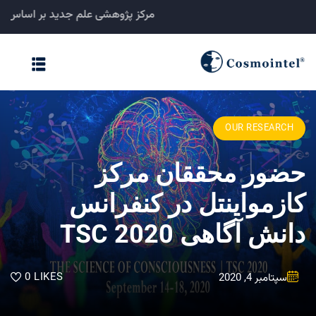
مرکز پژوهشی علم جدید بر ا
خانه
مبانی نظری
OUR RESEARCH
نشریات
حضور محققان مرکز
ثبت تحقیقات
کازمواینتل در کنفرانس
فرادرمانگاه
دانش آگاهی TSC 2020
کنفرانسها
0
LIKES
سپتامبر 4, 2020
درباره