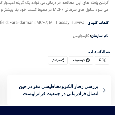
گرفتن یافته های این مطالعه، فرادرمانی می تواند یک گزینه امیدوار 
می شود سلول های سرطانی MCF7 در محیط کشت خود بقا بیشتر و مرگ کمتری داشته باشند.
کلمات کلیدی
:
cell cycle; consciousness field; Fara-darmani; MCF7; MTT assay; survival
نام سازمان
:
کازمواینتل
اشتراک‌گذاری این:
X
فیسبوک
بیشتر
بررسی رفتار الکترومغناطیسی مغز در حین
اتصال فرادرمانی در جمعیت فراتراپیست