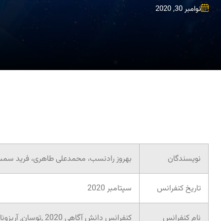
نوامبر 30, 2020
نویسندگان
بهروز رادنسب، محمدعلی طاهری، فرید سمساره
تاریخ کنفرانس
سپتامبر 2020
نام کنفرانس
کنفرانس دانش آگاهی 2020 ,توسان, آریزونا