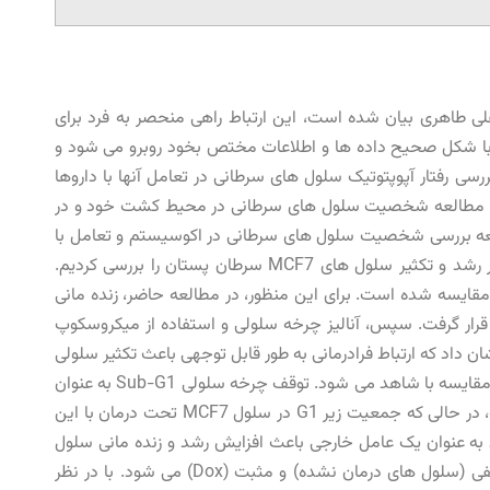
ی طاهری بیان شده است، این ارتباط راهی منحصر به فرد برای
با شکل صحیح داده ها و اطلاعات مختص بخود روبرو می شود و
ی رفتار آپوپتوتیک سلول های سرطانی در تعامل آنها با داروها
 اما مطالعه شخصیت سلول های سرطانی در محیط کشت خود و در
عه بررسی شخصیت سلول های سرطانی در اکوسیستم و تعامل با
شبکه شعور کیهانی است. در این مطالعه، ما اثر اتصال فر درمانی بر رشد و تکثیر سلول های MCF7 سرطان پستان را بررسی کردیم.
مقایسه شده است. برای این منظور، در مطالعه حاضر، زنده مانی
ه مدت 6 تا 24 ساعت مورد ارزیابی قرار گرفت. سپس، آنالیز چرخه سلولی و استفاده از میکروسکوپ
ن داد که ارتباط فرادرمانی به طور قابل توجهی باعث تکثیر سلولی
در سلول MCF7 با واسطه افزایش در زنده مانی سلولی حدود 18٪ در مقایسه با شاهد می شود. توقف چرخه سلولی Sub-G1 به عنوان
نشانه ای از مرگ سلول در کنترل مثبت (Doxorubicin) افزایش یافت، در حالی که جمعیت زیر G1 در سلول MCF7 تحت درمان با این
به عنوان یک عامل خارجی باعث افزایش رشد و زنده مانی سلول
وابسته به زمان بدون القای آپوپتوز در مقایسه با گروه های کنترل منفی (سلول های درمان نشده) و مثبت (Dox) می شود. با در نظر