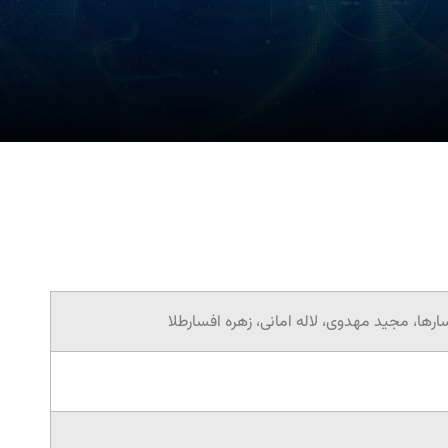
ا، مجید مهدوی، لاله امانی، زهره افسارطلا